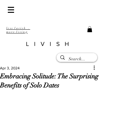
less lavish .
more living
LIVISH
Apr 3, 2024
Embracing Solitude: The Surprising
Benefits of Solo Dates