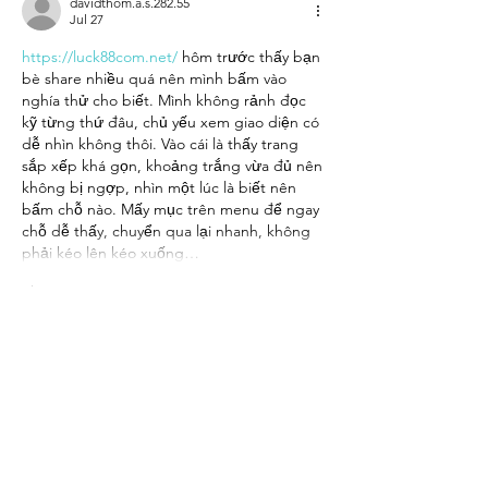
davidthom.a.s.282.55
Jul 27
https://luck88com.net/
 hôm trước thấy bạn 
bè share nhiều quá nên mình bấm vào 
nghía thử cho biết. Mình không rảnh đọc 
kỹ từng thứ đâu, chủ yếu xem giao diện có 
dễ nhìn không thôi. Vào cái là thấy trang 
sắp xếp khá gọn, khoảng trắng vừa đủ nên 
không bị ngợp, nhìn một lúc là biết nên 
bấm chỗ nào. Mấy mục trên menu để ngay 
chỗ dễ thấy, chuyển qua lại nhanh, không 
phải kéo lên kéo xuống…
Show More
Like
Reply
elsiebre.we.r1.6.921
Jul 19
xosoplus.com
 dạo này thấy bạn bè nhắc 
hoài nên mình cũng bấm vào nghía thử cho 