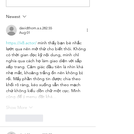
GOSSIP WITHOUT THE
YOUR FUTURE 
GUILT
Newest
davidthom.a.s.282.55
Aug 01
https://x8.actor/
 mình thấy bạn bè nhắc 
lướt qua nên mở thử cho biết thôi. Không 
có thời gian đọc kỹ nội dung, mình chỉ 
nghía qua cách họ làm giao diện với sắp 
xếp trang. Cảm giác đầu tiên là nhìn khá 
nhẹ mắt, khoảng trắng ổn nên không bị 
rối. Mấy phần thông tin được chia theo 
khối rõ ràng, kéo xuống vẫn theo mạch 
chứ không kiểu dồn chữ một cục. Mình 
cũng để ý menu đặt khá…
Show More
Like
Reply